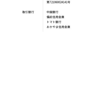
第721060024141号
取引銀行
中国銀行
備前信用金庫
トマト銀行
おかやま信用金庫