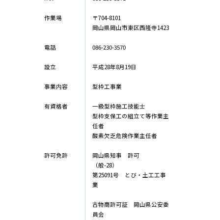
作業場
〒704-8101
岡山県岡山市東区西隆寺1423
電話
086-230-3570
設立
平成28年8月19日
事業内容
型枠工事業
有資格者
一級型枠施工技能士
型枠支保工の組立て等作業主
任者
酸素欠乏危険作業主任者
許可免許
岡山県知事 許可
（般-28）
第25091号 とび・土工工事
業
古物商許可証 岡山県公安委
員会